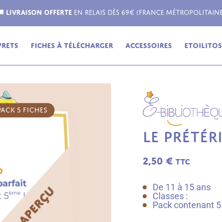
Livraison possible dans toute l'Europe !
vrets
Fiches à télécharger
Accessoires
Etoilitos,
PACK 5 FICHES
LE PRÉTÉRI
2,50
€
TTC
De 11 à 15 ans
Classes :
Pack contenant 5 