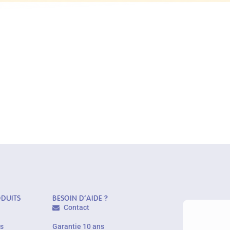
ODUITS
BESOIN D'AIDE ?
Contact
es
Garantie 10 ans