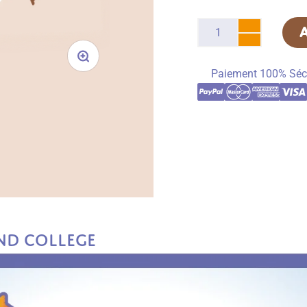
Paiement 100% Séc
nd College