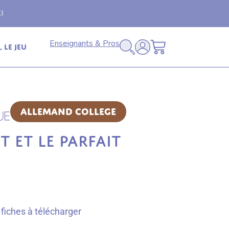
Livraison offerte
🚚
en relais dès 69€ (France
Enseignants & Pros
 le jeu
Allemand College
T ET LE PARFAIT
fiches à télécharger