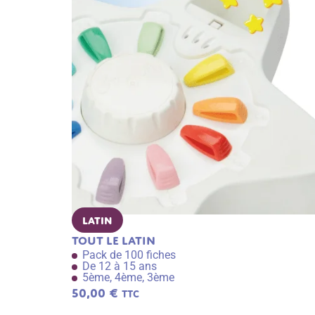
Latin
Tout le latin
Pack de 100 fiches
De 12 à 15 ans
5ème, 4ème, 3ème
50,00
€
TTC