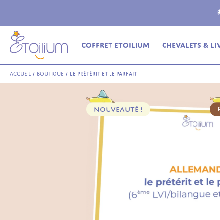
ferte
en relais dès 69€ (France Métropolitaine)
Coffret Etoilium
Chevalets & Li
Accueil
/
Boutique
/
Le prétérit et le parfait
NOUVEAUTÉ !