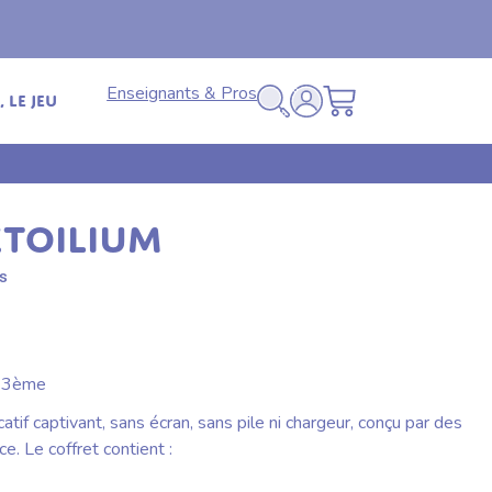
Livraison offerte
🚚
en relais dès 69€ (France
Enseignants & Pros
 le jeu
ETOILIUM
s
a 3ème
atif captivant, sans écran, sans pile ni chargeur, conçu par des
e. Le coffret contient :