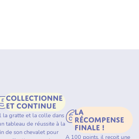
5
Collectionne
et continue
6
La
Il la gratte et la colle dans
récompense
un tableau de réussite à la
finale !
fin de son chevalet pour
A 100 points, il reçoit une