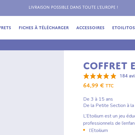
Livraison possible dans toute l'Europe !
vrets
Fiches à télécharger
Accessoires
Etoilitos,
COFFRET 
184 avi
64,99
€
TTC
De 3 à 15 ans
De la Petite Section à l
L’Etoilium est un jeu éduc
professionnels de l’enfanc
l’Etoilium