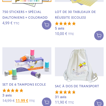
750 Stickers « Spécial
Lot de 30 tableaux de
Ajouter au
Daltoniens » ColorADD
réussite (Ecoles)
panier
4,99
€
TTC
Ajouter au
5 avis
panier
10,00
€
TTC
Set de 6 tampons Ecole
Sac à dos de transport
Ajouter au
3 avis
Ajouter au
31 avis
panier
panier
14,99
€
11,99
€
TTC
11,90
€
TTC