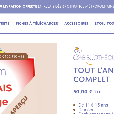
Livraison possible dans toute l'Europe !
vrets
Fiches à télécharger
Accessoires
Etoilitos,
CK 102 FICHES
TOUT L’AN
COMPLET
50,00
€
TTC
De 11 à 15 ans
Classes :