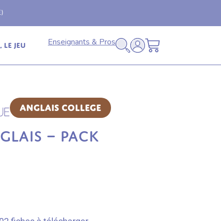
Livraison offerte
🚚
en relais dès 69€ (France
Enseignants & Pros
 le jeu
Anglais College
GLAIS – PACK