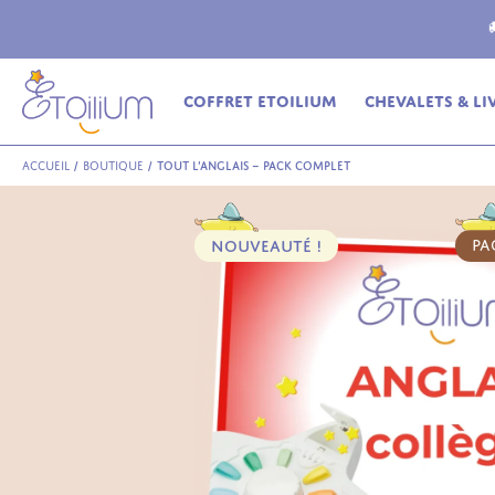
ferte
en relais dès 69€ (France Métropolitaine)
Coffret Etoilium
Chevalets & Li
Accueil
/
Boutique
/
Tout l’anglais – Pack complet
NOUVEAUTÉ !
PA