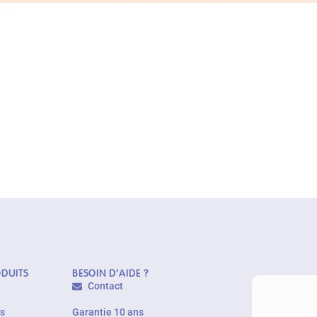
ODUITS
BESOIN D'AIDE ?
Contact
es
Garantie 10 ans