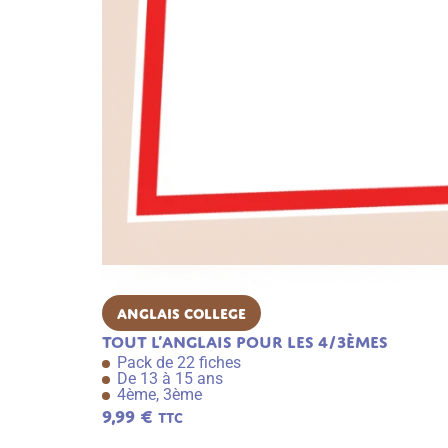
Anglais College
Tout l’anglais pour les 4/3èmes
Pack de 22 fiches
De 13 à 15 ans
4ème, 3ème
9,99
€
TTC