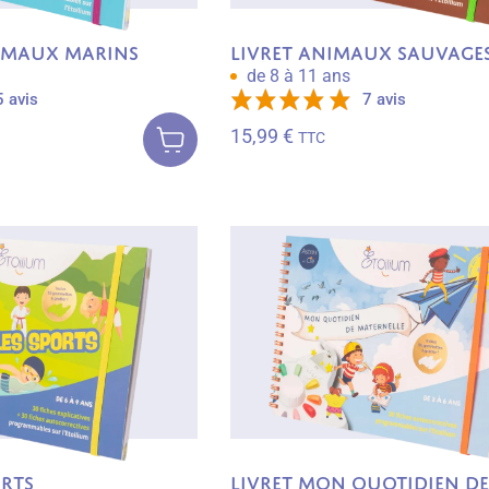
nimaux Marins
Livret Animaux Sauvage
de 8 à 11 ans
5 avis
7 avis
Ajouter au
panier
15,99
€
TTC
orts
Livret Mon quotidien de