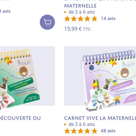
maternelle
4 avis
de 3 à 6 ans
Ajouter au
14 avis
panier
15,99
€
TTC
découverte du
Carnet Vive la Maternel
de 3 à 6 ans
48 avis