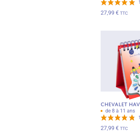
27,99
€
TTC
Chevalet Hav
de 8 à 11 ans
27,99
€
TTC