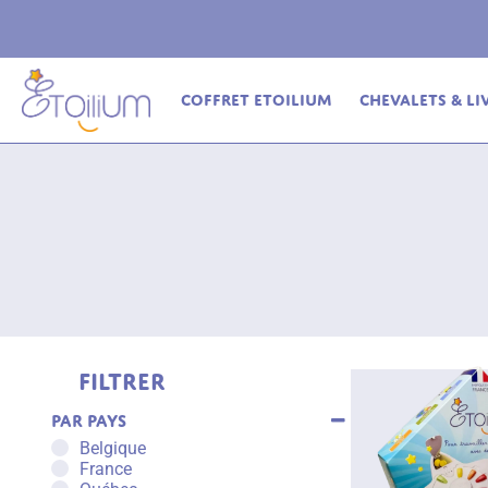
ferte
en relais dès 69€ (France Métropolitaine)
Coffret Etoilium
Chevalets & Li
Filtrer
Par pays
Belgique
France