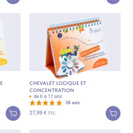
e
Chevalet Logique et
Concentration
de 6 à 11 ans
38 avis
Ajouter au
Ajouter au
panier
panier
27,99
€
TTC