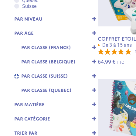
Québec
Suisse
Par niveau
Collège
Maternelle
Par âge
Primaire
Coffret Etoi
1 ans
De 3 à 15 ans
10 ans 11 ans
Par classe (France)
12 ans
PS
3 ans
MS
64,99
€
Par classe (Belgique)
TTC
4 ans
GS
1re maternelle
5 ans
CP
2e maternelle
6 ans
Par classe (Suisse)
CE1
3e maternelle
7 ans
1P
CE2
1re primaire
8 ans
2P
CM1
Par classe (Québec)
2e primaire
9 ans
3P
CM2
1re année
3e primaire
10 ans
4P
6ème
2e année
4e primaire
11 ans
Par matière
5P
5ème
3e année
5e primaire
Allemand Collège
6P
4ème
4e année
6e primaire
Anglais College
7P
3ème
Par catégorie
5e année
Calculs
8P
La bibliothèque
Maternelle
Conjugaison
Les accessoires
Trier par
Espagnol Collège