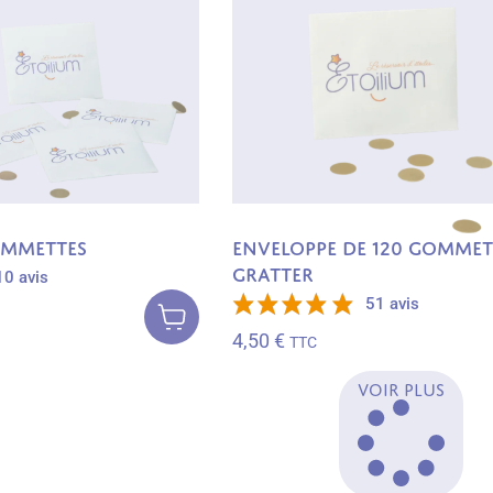
ommettes
Enveloppe de 120 gommet
gratter
10 avis
Ajouter au
51 avis
panier
4,50
€
TTC
VOIR PLUS