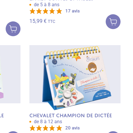
de 5 à 8 ans
17 avis
Ajouter au
panier
15,99
€
Ajouter au
TTC
panier
le
Chevalet Champion de dictée
de 8 à 12 ans
20 avis
Ajouter au
Ajouter au