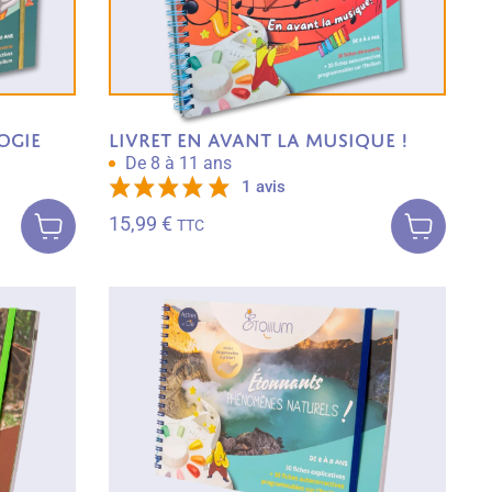
ogie
Livret En avant la musique !
De 8 à 11 ans
1 avis
Ajouter au
Ajouter au
panier
panier
15,99
€
TTC