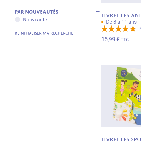
Les fiches à télécharger
Par défaut
Français
Nouveauté
Francais College
Par nouveautés
Livret Les A
Prix : du moins cher au plus cher
Géométrie
Nouveauté
De 8 à 11 ans
Prix : du plus cher au moins cher
Grammaire
Latin
RÉINITIALISER MA RECHERCHE
Lecture
15,99
€
TTC
Lecture Compréhension
Logique et problèmes
Maternelle
Mathématiques
Maths College
Mesures
Numération
Orthographe
Physique-Chimie
SVT
Vocabulaire
Livret Les sp