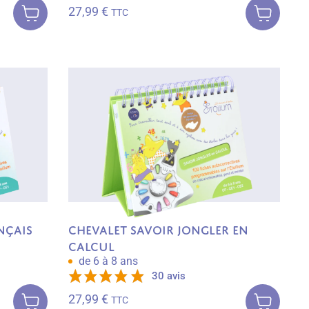
panier
panier
27,99
€
TTC
nçais
Chevalet Savoir jongler en
calcul
de 6 à 8 ans
30 avis
Ajouter au
Ajouter au
panier
panier
27,99
€
TTC