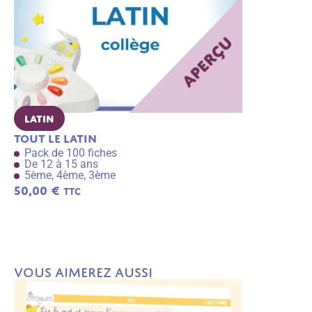
Latin
Anglais C
Tout le latin
Tout l’ang
Pack de 100 fiches
Pack de 30 
De 12 à 15 ans
De 12 à 15 
5ème, 4ème, 3ème
5ème, 4ème
50,00
€
17,49
€
TTC
TTC
A
j
o
u
t
e
r
a
Vous aimerez aussi
u
p
a
n