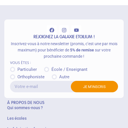
u
p
a
n
ie
r
REJOIGNEZ LA GALAXIE ETOILIUM !
Inscrivez-vous à notre newsletter (promis, c’est une par mois
maximum) pour bénéficier de
5% de remise
sur votre
prochaine commande !
Vous êtes :
Particulier
École / Enseignant
Orthophoniste
Autre
JE M'INSCRIS
À PROPOS DE NOUS
Qui sommes-nous ?
Les écoles