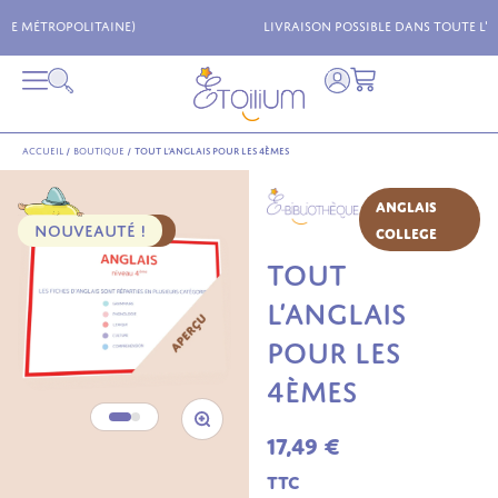
Livraison possible dans toute l'Europe !
Accueil
/
Boutique
/
Tout l’anglais pour les 4èmes
Anglais
NOUVEAUTÉ !
PACK 30 FICHES
College
TOUT
L’ANGLAIS
POUR LES
4ÈMES
17,49
€
TTC