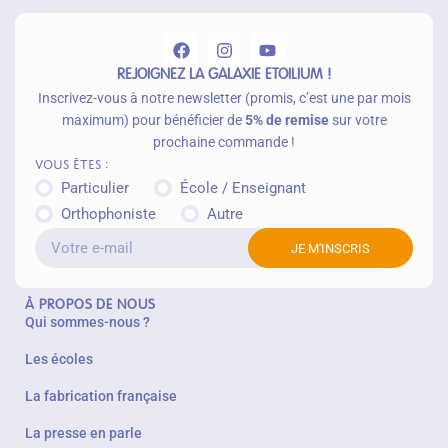
n
ie
r
REJOIGNEZ LA GALAXIE ETOILIUM !
Inscrivez-vous à notre newsletter (promis, c’est une par mois
maximum) pour bénéficier de
5% de remise
sur votre
prochaine commande !
Vous êtes :
Particulier
École / Enseignant
Orthophoniste
Autre
JE M'INSCRIS
À PROPOS DE NOUS
Qui sommes-nous ?
Les écoles
La fabrication française
La presse en parle