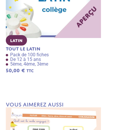
Latin
Latin
Tout le latin
La civilisa
Pack de 100 fiches
Pack de 30 
De 12 à 15 ans
De 12 à 14 
5ème, 4ème, 3ème
5ème, 4ème
50,00
€
14,99
€
TTC
TTC
A
j
o
u
t
e
r
a
Vous aimerez aussi
u
p
a
n
ie
r