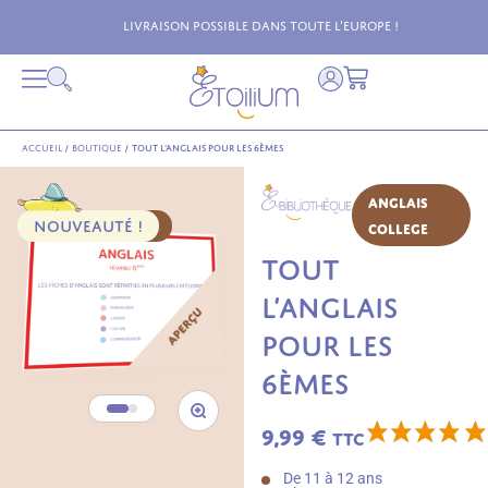
Livraison possible dans toute l'Europe !
Accueil
/
Boutique
/
Tout l’anglais pour les 6èmes
Anglais
NOUVEAUTÉ !
PACK 20 FICHES
College
TOUT
L’ANGLAIS
POUR LES
6ÈMES
9,99
€
TTC
De 11 à 12 ans