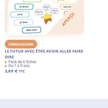
Conjugaison
Vocabulai
Le futur avec être avoir aller faire
Les préfixe
Pack de 6 f
dire
De 7 à 8 an
Pack de 6 fiches
3,49
€
De 7 à 9 ans
TTC
3,49
€
TTC
A
j
o
u
t
e
r
a
u
p
a