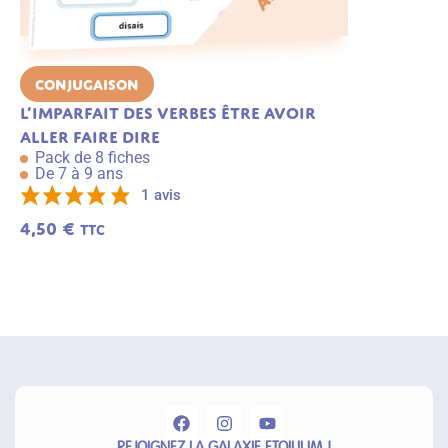
Conjugaison
Lecture
L’imparfait des verbes être avoir
Les confusi
Pack de 6 f
aller faire dire
De 5 à 7 an
Pack de 8 fiches
De 7 à 9 ans
1 avis
3,49
€
TTC
4,50
€
TTC
A
j
o
u
t
e
r
a
u
p
a
n
ie
r
REJOIGNEZ LA GALAXIE ETOILIUM !