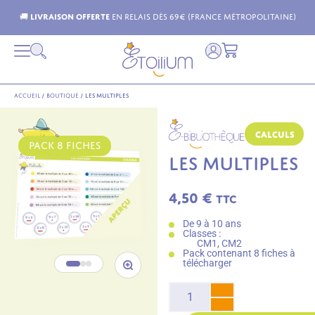
🚚
Livraison offerte
en relais dès 69€ (France Métropolitaine)
Accueil
/
Boutique
/
Les multiples
Calculs
PACK 8 FICHES
LES MULTIPLES
4,50
€
TTC
De 9 à 10 ans
Classes :
CM1, CM2
Pack contenant 8 fiches à
télécharger