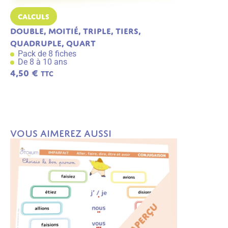
Calculs
Calculs
double, moitié, triple, tiers,
Soustract
Pack de 6 f
quadruple, quart
De 6 à 9 an
Pack de 8 fiches
3,49
€
De 8 à 10 ans
TTC
4,50
€
TTC
A
j
o
u
t
e
r
a
Vous aimerez aussi
u
p
a
n
ie
r