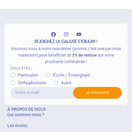
p
a
n
ie
r
REJOIGNEZ LA GALAXIE ETOILIUM !
Inscrivez-vous à notre newsletter (promis, c’est une par mois
maximum) pour bénéficier de
5% de remise
sur votre
prochaine commande !
Vous êtes :
Particulier
École / Enseignant
Orthophoniste
Autre
JE M'INSCRIS
À PROPOS DE NOUS
Qui sommes-nous ?
Les écoles