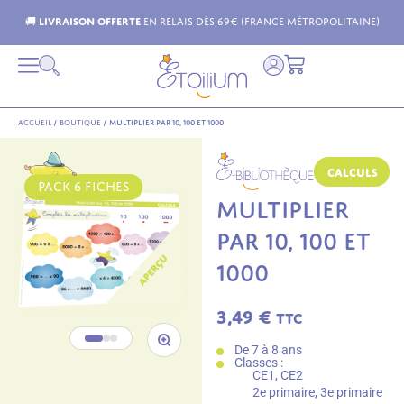
🚚
Livraison offerte
en relais dès 69€ (France Métropolitaine)
Accueil
/
Boutique
/
Multiplier par 10, 100 et 1000
Calculs
PACK 6 FICHES
MULTIPLIER
PAR 10, 100 ET
1000
3,49
€
TTC
De 7 à 8 ans
Classes :
CE1, CE2
2e primaire, 3e primaire