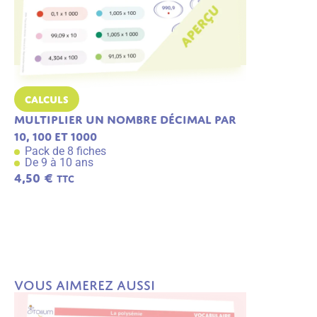
Calculs
Calculs
Multiplier un nombre décimal par
Les tables
10, 100 et 1000
2,3,4,5,10
Pack de 8 fiches
Pack de 10 
De 9 à 10 ans
De 7 à 8 an
4,50
€
TTC
A
j
5,31
€
TTC
o
u
t
e
r
a
u
p
Vous aimerez aussi
a
n
ie