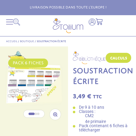
Livraison possible dans toute l'Europe !
Accueil
/
Boutique
/
Soustraction écrite
Calculs
PACK 6 FICHES
SOUSTRACTION
ÉCRITE
3,49
€
TTC
De 9 à 10 ans
Classes :
CM2
4e primaire
Pack contenant 6 fiches à
télécharger