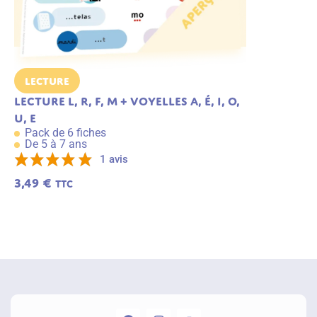
Lecture
Lecture C
Lecture L, R, F, M + voyelles a, é, i, o,
Les connec
Pack de 6 f
u, e
De 6 à 8 an
Pack de 6 fiches
3,49
€
De 5 à 7 ans
TTC
1 avis
3,49
€
TTC
A
j
o
u
t
e
r
a
u
p
a
n
ie