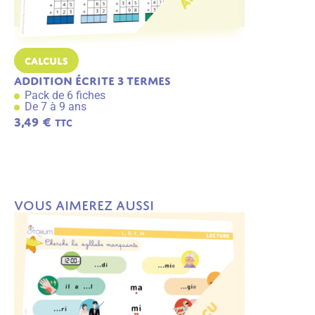
Calculs
Calculs
Addition écrite 3 termes
Addition j
Pack de 6 fiches
Pack de 6 f
De 7 à 9 ans
De 7 à 9 an
3,49
€
3,49
€
TTC
TTC
A
j
o
u
t
e
r
a
Vous aimerez aussi
u
p
a
n
ie
r