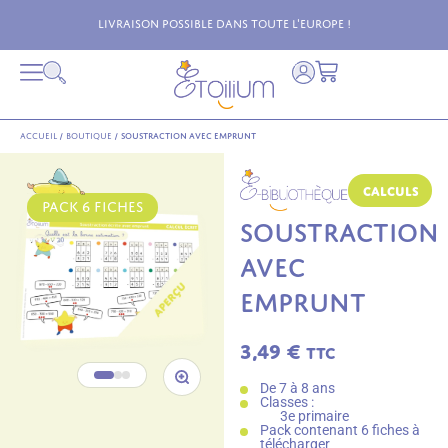
Livraison possible dans toute l'Europe !
Accueil
/
Boutique
/
Soustraction avec emprunt
Calculs
PACK 6 FICHES
SOUSTRACTION
AVEC
EMPRUNT
3,49
€
TTC
De 7 à 8 ans
Classes :
3e primaire
Pack contenant 6 fiches à
télécharger