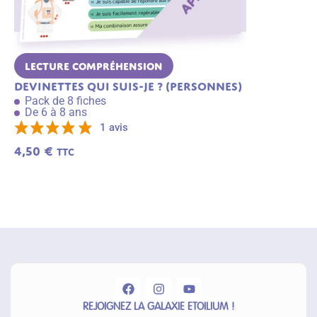
Lecture Compréhension
Vocabulai
Devinettes Qui suis-je ? (personnes)
Les synon
Pack de 8 fiches
Pack de 6 f
De 6 à 8 ans
De 7 à 8 an
1 avis
4,50
€
3,49
€
TTC
TTC
A
j
o
u
t
e
r
a
u
p
a
n
ie
r
REJOIGNEZ LA GALAXIE ETOILIUM !