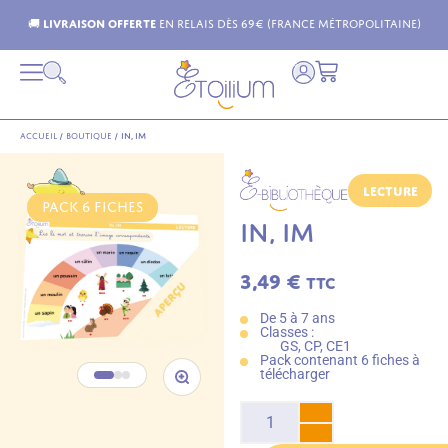
 Métropolitaine)
Livraison possible dans toute l'Euro
Accueil
/
Boutique
/
in, im
Lecture
PACK 6 FICHES
IN, IM
3,49
€
TTC
De 5 à 7 ans
Classes :
GS, CP, CE1
Pack contenant 6 fiches à
télécharger