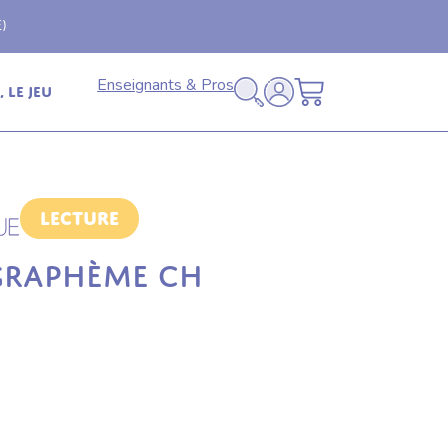
Livraison offerte
🚚
en relais dès 69€ (France
Enseignants & Pros
 le jeu
Lecture
GRAPHÈME CH
s