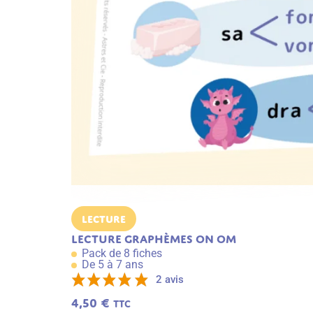
Lecture
Lecture graphèmes ON OM
Pack de 8 fiches
De 5 à 7 ans
2 avis
4,50
€
TTC