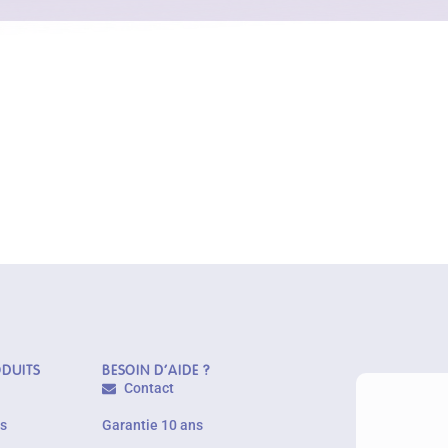
ODUITS
BESOIN D'AIDE ?
Contact
es
Garantie 10 ans