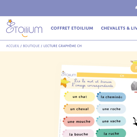
ferte
en relais dès 69€ (France Métropolitaine)
Coffret Etoilium
Chevalets & Li
Accueil
/
Boutique
/
Lecture graphème CH