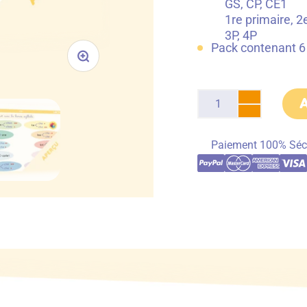
GS, CP, CE1
1re primaire, 2
3P, 4P
Pack contenant 6 
Paiement 100% Séc
e