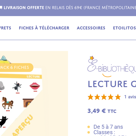
Livraison possible dans toute l'Europe !
vrets
Fiches à télécharger
Accessoires
Etoilitos,
PACK 6 FICHES
LECTURE 
1 avi
3,49
€
TTC
De 5 à 7 ans
Classes :