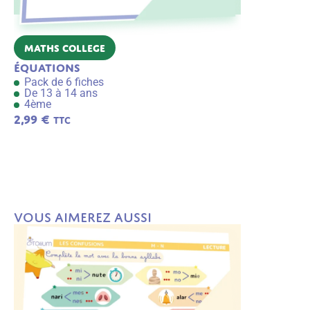
Maths College
Maths Col
Équations
Nombres re
Pack de 6 fiches
Pack de 6 f
De 13 à 14 ans
De 13 à 14 
4ème
4ème
2,99
€
2,99
€
TTC
TTC
A
j
o
u
t
e
r
a
u
Vous aimerez aussi
p
a
n
ie
r