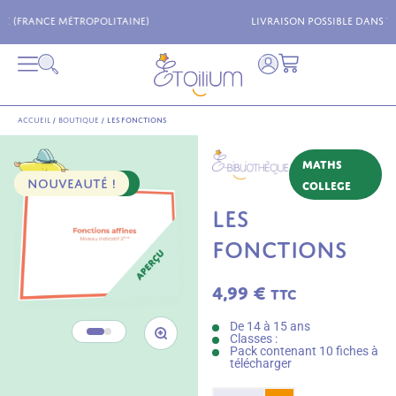
Livraison possible dans toute l'Europe !
Accueil
/
Boutique
/
Les fonctions
Maths
NOUVEAUTÉ !
PACK 10 FICHES
College
LES
FONCTIONS
4,99
€
TTC
De 14 à 15 ans
Classes :
Pack contenant 10 fiches à
télécharger