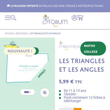
n offerte
en relais dès 69€ (France Métropolitaine)
L
Accueil
/
Boutique
/
Les triangles et les angles
Maths
NOUVEAUTÉ !
PACK 12 FICHES
College
LES TRIANGLES
ET LES ANGLES
5,99
€
TTC
De 11 à 13 ans
Classes :
Pack contenant 12 fiches à
télécharger