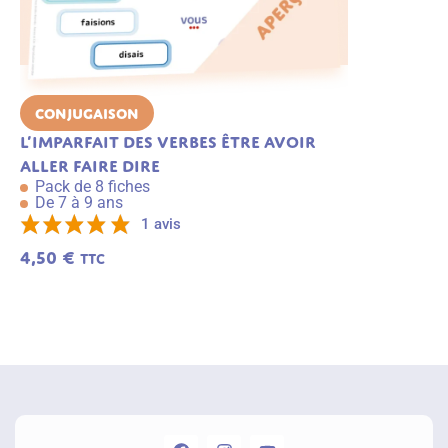
Conjugaison
Conjugai
L’imparfait des verbes être avoir
Le futur de
Pack de 6 f
aller faire dire
De 7 à 9 an
Pack de 8 fiches
3,49
€
De 7 à 9 ans
TTC
1 avis
4,50
€
TTC
A
j
o
u
t
e
r
a
u
p
a
n
ie