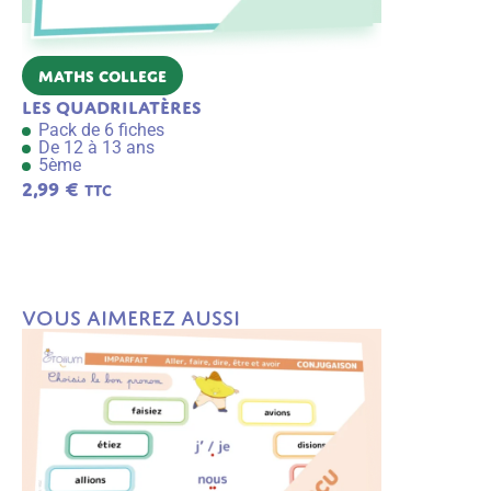
Maths College
Maths Col
Les quadrilatères
Équations
Pack de 6 fiches
Pack de 6 f
De 12 à 13 ans
De 13 à 14 
5ème
4ème
2,99
€
2,99
€
TTC
TTC
A
j
o
u
t
e
r
a
Vous aimerez aussi
u
p
a
n
ie
r