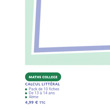
Maths College
Calcul littéral
Pack de 10 fiches
De 13 à 14 ans
4ème
4,99
€
TTC