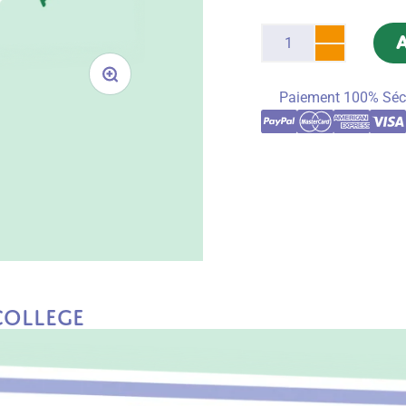
Paiement 100% Séc
College