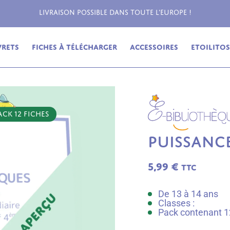
Livraison possible dans toute l'Europe !
vrets
Fiches à télécharger
Accessoires
Etoilitos,
ACK 12 FICHES
PUISSANC
5,99
€
TTC
De 13 à 14 ans
Classes :
Pack contenant 12