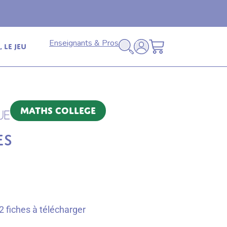
Livraison offerte
🚚
en relais dès 69€ (France
Enseignants & Pros
 le jeu
Maths College
ES
 fiches à télécharger