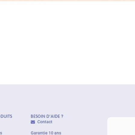
ODUITS
BESOIN D'AIDE ?
Contact
es
Garantie 10 ans