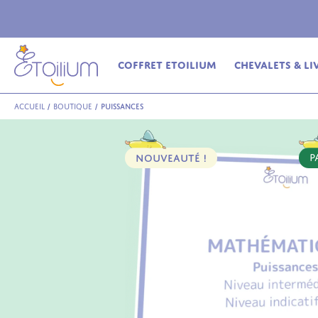
ferte
en relais dès 69€ (France Métropolitaine)
Coffret Etoilium
Chevalets & Li
Accueil
/
Boutique
/
Puissances
NOUVEAUTÉ !
P