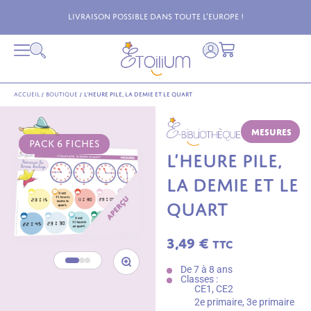
Livraison possible dans toute l'Europe !
Accueil
/
Boutique
/
L’heure pile, la demie et le quart
Mesures
PACK 6 FICHES
L’HEURE PILE,
LA DEMIE ET LE
QUART
3,49
€
TTC
De 7 à 8 ans
Classes :
CE1, CE2
2e primaire, 3e primaire