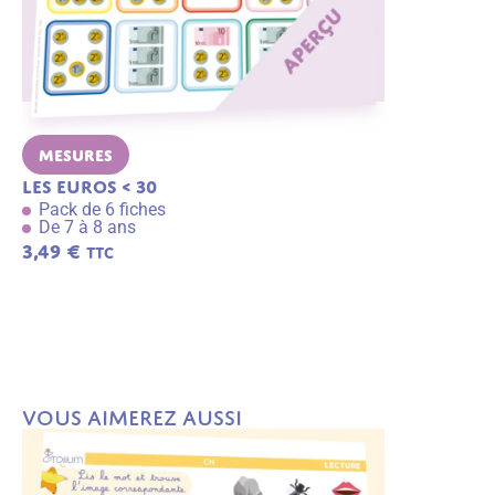
Mesures
Mesures
Les euros < 30
Toutes les
Pack de 6 fiches
Pack de 6 f
De 7 à 8 ans
De 7 à 8 an
3,49
€
TTC
A
j
3,49
€
TTC
o
u
t
e
r
a
u
p
Vous aimerez aussi
a
n
ie
r