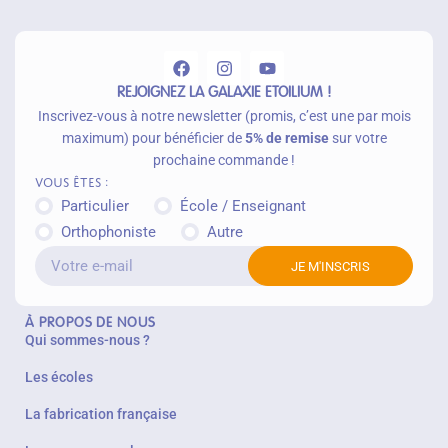
p
a
n
ie
r
REJOIGNEZ LA GALAXIE ETOILIUM !
Inscrivez-vous à notre newsletter (promis, c’est une par mois
maximum) pour bénéficier de
5% de remise
sur votre
prochaine commande !
Vous êtes :
Particulier
École / Enseignant
Orthophoniste
Autre
JE M'INSCRIS
À PROPOS DE NOUS
Qui sommes-nous ?
Les écoles
La fabrication française