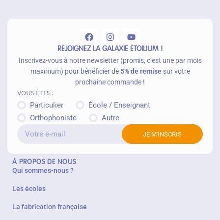
u
p
a
n
ie
r
REJOIGNEZ LA GALAXIE ETOILIUM !
Inscrivez-vous à notre newsletter (promis, c’est une par mois
maximum) pour bénéficier de
5% de remise
sur votre
prochaine commande !
Vous êtes :
Particulier
École / Enseignant
Orthophoniste
Autre
JE M'INSCRIS
À PROPOS DE NOUS
Qui sommes-nous ?
Les écoles
La fabrication française