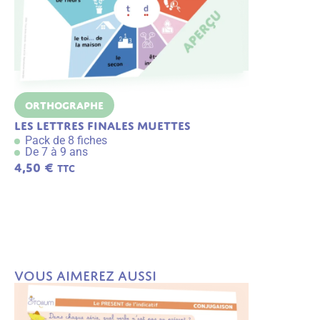
Orthographe
Orthogra
Les lettres finales muettes
Les homop
Pack de 8 fiches
Pack de 8 f
De 7 à 9 ans
De 7 à 9 an
4,50
€
4,50
€
TTC
TTC
A
j
o
u
t
e
r
a
u
p
Vous aimerez aussi
a
n
ie
r