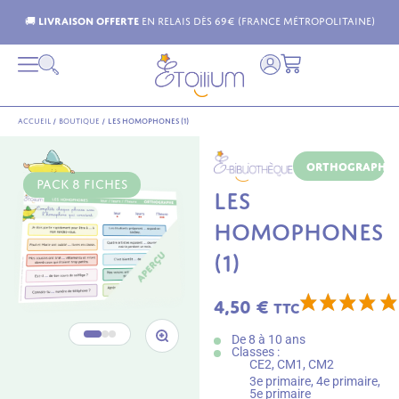
🚚
Livraison offerte
en relais dès 69€ (France Métropolitaine)
Accueil
/
Boutique
/
Les homophones (1)
Orthographe
PACK 8 FICHES
LES
HOMOPHONES
(1)
4,50
€
TTC
De 8 à 10 ans
Classes :
CE2, CM1, CM2
3e primaire, 4e primaire,
5e primaire