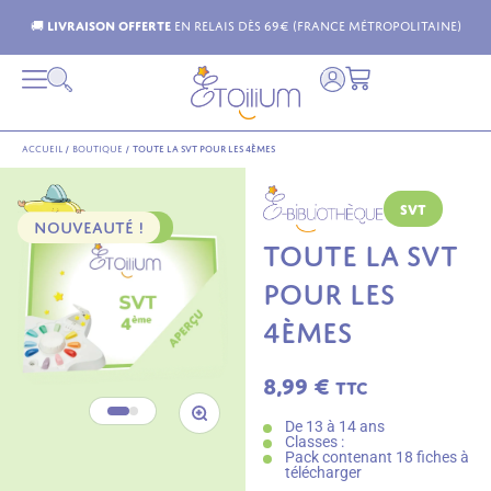

Livraison offerte
en relais dès 69€ (France Métropolitaine)
Accueil
/
Boutique
/
Toute la SVT pour les 4èmes
SVT
NOUVEAUTÉ !
PACK 18 FICHES
TOUTE LA SVT
POUR LES
4ÈMES
8,99
€
TTC
De 13 à 14 ans
Classes :
Pack contenant 18 fiches à
télécharger