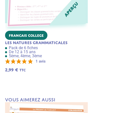
Francais College
SVT
Les natures grammaticales
Toute la S
Pack de 6 fiches
Pack de 28 
De 12 à 15 ans
De 11 à 12 
5ème, 4ème, 3ème
6ème
14,99
€
1 avis
TTC
2,99
€
TTC
A
j
o
u
t
e
r
a
Vous aimerez aussi
u
p
a
n