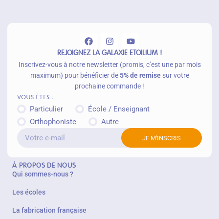
u
p
a
n
ie
r
REJOIGNEZ LA GALAXIE ETOILIUM !
Inscrivez-vous à notre newsletter (promis, c’est une par mois
maximum) pour bénéficier de
5% de remise
sur votre
prochaine commande !
Vous êtes :
Particulier
École / Enseignant
Orthophoniste
Autre
JE M'INSCRIS
À PROPOS DE NOUS
Qui sommes-nous ?
Les écoles
La fabrication française