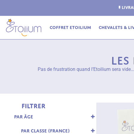
ferte
en relais dès 69€ (France Métropolitaine)
Coffret Etoilium
Chevalets & Li
Les
Pas de frustration quand l’Etoilium sera vide…
Filtrer
Par âge
3 ans
4 ans
Par classe (France)