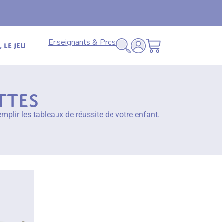
Livraison offerte
🚚
en relais dès 69€ (France
Enseignants & Pros
 le jeu
ttes
mplir les tableaux de réussite de votre enfant.