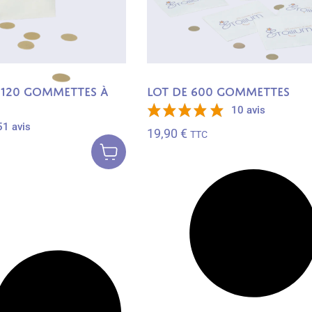
 120 gommettes à
Lot de 600 gommettes
10 avis
51 avis
19,90
€
Ajouter au
TTC
panier