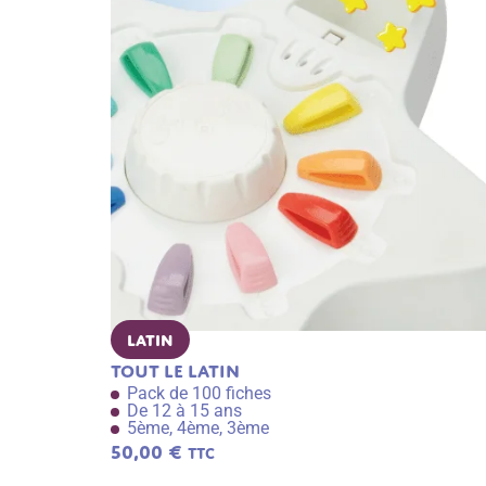
Latin
Tout le latin
Pack de 100 fiches
De 12 à 15 ans
5ème, 4ème, 3ème
50,00
€
TTC