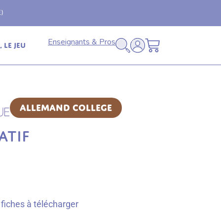
Livraison offerte
🚚
en relais dès 69€ (France
Enseignants & Pros
 le jeu
Allemand College
ATIF
fiches à télécharger