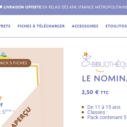
Livraison possible dans toute l'Europe !
vrets
Fiches à télécharger
Accessoires
Etoilitos,
PACK 5 FICHES
LE NOMIN
2,50
€
TTC
De 11 à 15 ans
Classes :
Pack contenant 5 