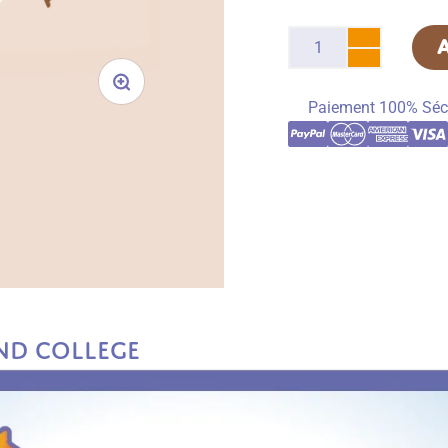
Paiement 100% Séc
nd College