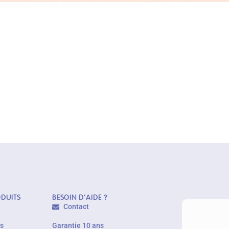
ODUITS
BESOIN D'AIDE ?
Contact
es
Garantie 10 ans