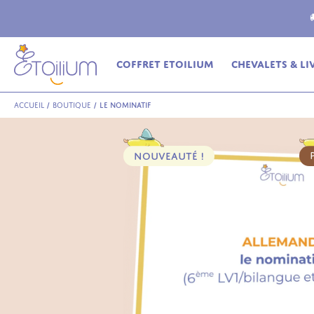
ferte
en relais dès 69€ (France Métropolitaine)
Coffret Etoilium
Chevalets & Li
Accueil
/
Boutique
/
Le nominatif
NOUVEAUTÉ !