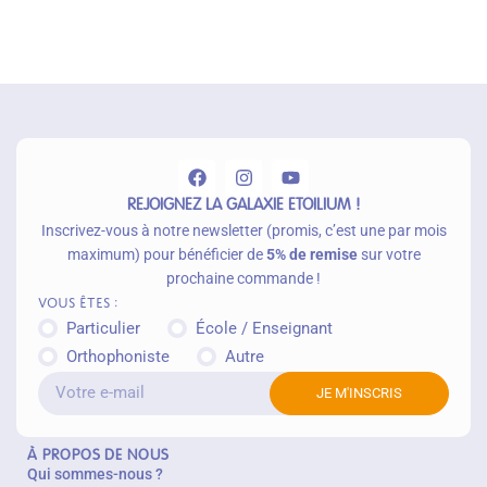
t
e
r
a
u
p
a
n
ie
r
REJOIGNEZ LA GALAXIE ETOILIUM !
Inscrivez-vous à notre newsletter (promis, c’est une par mois
maximum) pour bénéficier de
5% de remise
sur votre
prochaine commande !
Vous êtes :
Particulier
École / Enseignant
Orthophoniste
Autre
JE M'INSCRIS
À PROPOS DE NOUS
Qui sommes-nous ?