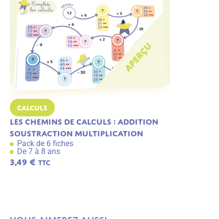
Calculs
Calculs
Les chemins de calculs : addition
Les tables 
soustraction multiplication
et 10
Pack de 6 fiches
Pack de 8 f
De 7 à 8 ans
De 7 à 8 an
3,49
€
4,50
€
TTC
TTC
A
j
o
u
t
e
r
a