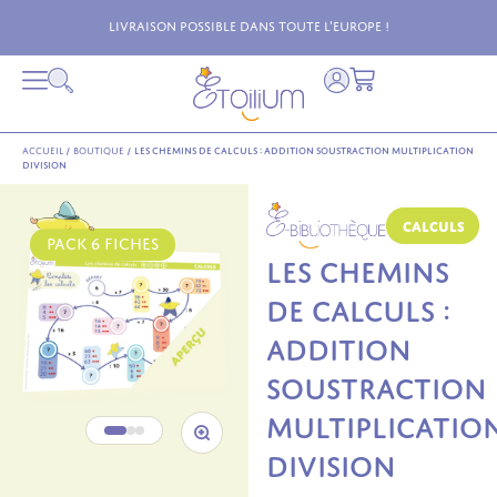
Livraison possible dans toute l'Europe !
Accueil
/
Boutique
/
Les chemins de calculs : addition soustraction multiplication
division
Calculs
PACK 6 FICHES
LES CHEMINS
DE CALCULS :
ADDITION
SOUSTRACTION
MULTIPLICATIO
DIVISION