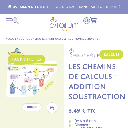
n relais dès 69€ (France Métropolitaine)
Livraison p
Accueil
/
Boutique
/
Les chemins de calculs : addition soustraction
Calculs
PACK 6 FICHES
LES CHEMINS
DE CALCULS :
ADDITION
SOUSTRACTION
3,49
€
TTC
De 6 à 8 ans
Classes :