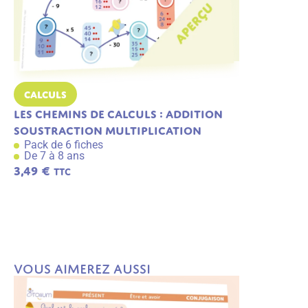
Calculs
Calculs
Les chemins de calculs : addition
Les chemin
soustraction multiplication
soustract
Pack de 6 fiches
division
De 7 à 8 ans
Pack de 6 f
3,49
€
De 7 à 8 an
TTC
A
j
3,49
€
TTC
o
u
t
e
r
a
u
Vous aimerez aussi
p
a
n
ie
r