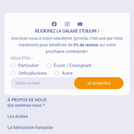
u
p
a
n
ie
r
REJOIGNEZ LA GALAXIE ETOILIUM !
Inscrivez-vous à notre newsletter (promis, c’est une par mois
maximum) pour bénéficier de
5% de remise
sur votre
prochaine commande !
Vous êtes :
Particulier
École / Enseignant
Orthophoniste
Autre
JE M'INSCRIS
À PROPOS DE NOUS
Qui sommes-nous ?
Les écoles
La fabrication française