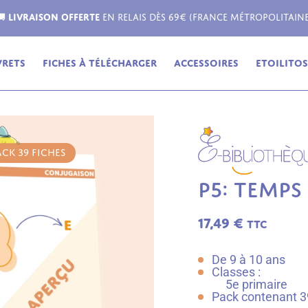
Livraison possible dans toute l'Europe !
vrets
Fiches à télécharger
Accessoires
Etoilitos,
ACK 39 FICHES
P5: TEMPS
17,49
€
TTC
De 9 à 10 ans
Classes :
5e primaire
Pack contenant 39