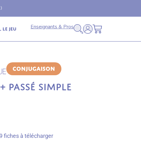
Livraison offerte
🚚
en relais dès 69€ (France
Enseignants & Pros
 le jeu
Conjugaison
 + PASSÉ SIMPLE
 fiches à télécharger