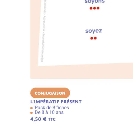
Conjugaison
L’impératif présent
Pack de 8 fiches
De 8 à 10 ans
4,50
€
TTC