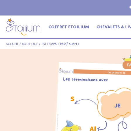
ferte
en relais dès 69€ (France Métropolitaine)
Coffret Etoilium
Chevalets & Li
Accueil
/
Boutique
/
P5: TEMPS + passé simple
P