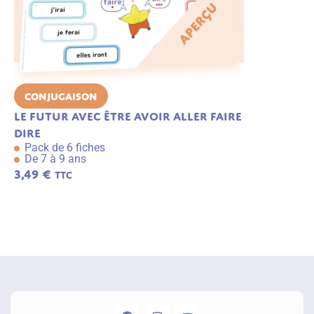
Conjugaison
Lecture C
Le futur avec être avoir aller faire
Trouver u
dire
une image
Pack de 6 fiches
Pack de 6 f
De 7 à 9 ans
De 6 à 8 an
3,49
€
3,49
€
TTC
TTC
A
j
o
u
t
e
r
a
u
p
a
n
ie
r