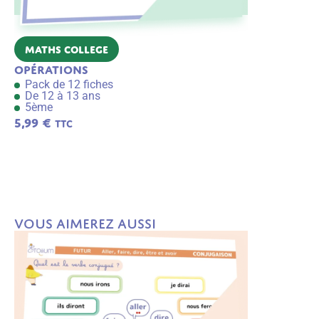
Maths College
Francais 
Opérations
Méthodolog
Pack de 12 fiches
Pack de 8 f
De 12 à 13 ans
De 13 à 15 
5ème
4ème, 3ème
5,99
€
4,00
€
TTC
TTC
A
j
o
u
t
e
r
a
u
Vous aimerez aussi
p
a
n
ie
r