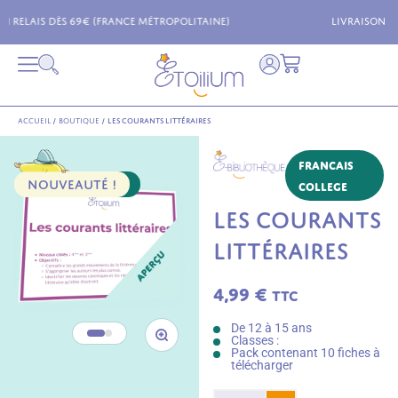
)
Livraison possible dans toute l'Europe !
Accueil
/
Boutique
/
Les courants littéraires
Francais
NOUVEAUTÉ !
PACK 10 FICHES
College
LES COURANTS
LITTÉRAIRES
4,99
€
TTC
De 12 à 15 ans
Classes :
Pack contenant 10 fiches à
télécharger