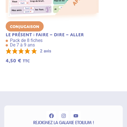
Conjugaison
Vocabulai
Le présent : faire – dire – aller
Les préfixe
Pack de 8 fiches
Pack de 6 f
De 7 à 9 ans
De 7 à 8 an
3,49
€
2 avis
TTC
4,50
€
TTC
A
j
o
u
t
e
r
a
u
p
a
n
ie
r
REJOIGNEZ LA GALAXIE ETOILIUM !