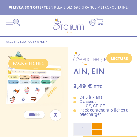
erte
en relais dès 69€ (France Métropolitaine)
Livrai
Accueil
/
Boutique
/
ain, ein
Lecture
PACK 6 FICHES
AIN, EIN
3,49
€
TTC
De 5 à 7 ans
Classes :
GS, CP, CE1
Pack contenant 6 fiches à
télécharger