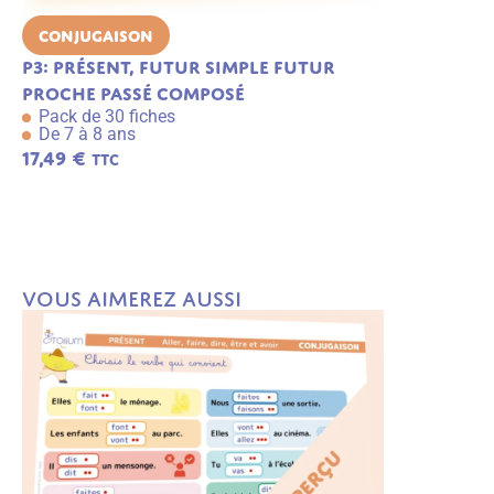
Conjugaison
Lecture
P3: présent, futur simple futur
gue gui
Pack de 6 f
proche passé composé
De 5 à 7 an
Pack de 30 fiches
3,49
€
De 7 à 8 ans
TTC
17,49
€
TTC
A
j
o
u
t
e
r
a
Vous aimerez aussi
u
p
a
n
ie
r