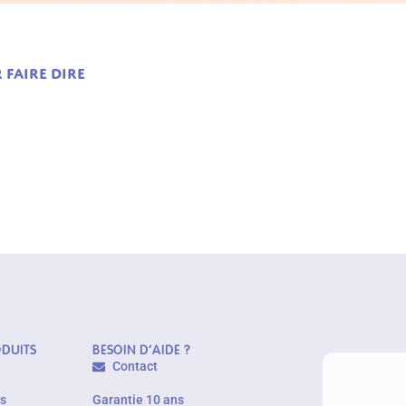
 faire dire
ODUITS
BESOIN D'AIDE ?
Contact
es
Garantie 10 ans