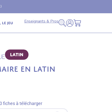
Livraison offerte
🚚
en relais dès 69€ (France
Enseignants & Pros
 le jeu
Latin
AIRE EN LATIN
 fiches à télécharger