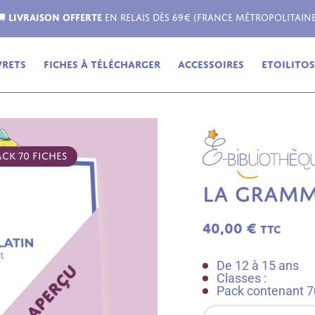
Livraison possible dans toute l'Europe !
vrets
Fiches à télécharger
Accessoires
Etoilitos,
ACK 70 FICHES
LA GRAMM
40,00
€
TTC
De 12 à 15 ans
Classes :
Pack contenant 70