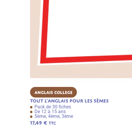
Anglais College
Tout l’anglais pour les 5èmes
Pack de 30 fiches
De 12 à 15 ans
5ème, 4ème, 3ème
17,49
€
TTC