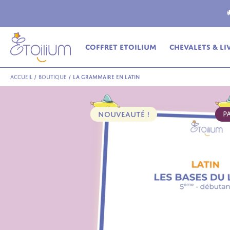
ferte
en relais dès 69€ (France Métropolitaine)
Coffret Etoilium
Chevalets & Li
Accueil
/
Boutique
/
La grammaire en latin
NOUVEAUTÉ !
P