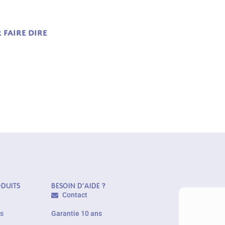
 faire dire
ODUITS
BESOIN D'AIDE ?
Contact
es
Garantie 10 ans