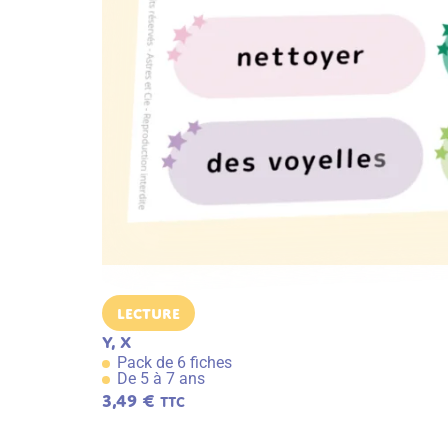
Lecture
y, x
Pack de 6 fiches
De 5 à 7 ans
3,49
€
TTC