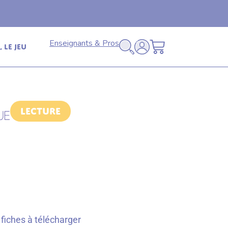
Livraison offerte
🚚
en relais dès 69€ (France
Enseignants & Pros
 le jeu
Lecture
fiches à télécharger