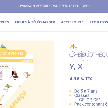
Livraison possible dans toute l'Europe !
vrets
Fiches à télécharger
Accessoires
Etoilitos,
PACK 6 FICHES
Y, X
3,49
€
TTC
De 5 à 7 ans
Classes :
GS, CP, CE1
Pack contenant 6 