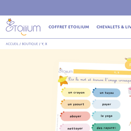
ferte
en relais dès 69€ (France Métropolitaine)
Coffret Etoilium
Chevalets & Li
Accueil
/
Boutique
/
y, x