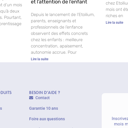
et l’attention de l’enfant
chez Etoiliu
t d’un mois
mois ont été
usqu’à deux
Depuis le lancement de l’Etoilium,
riches en
. Pourtant,
parents, enseignants et
Lire la suite
prentissage
professionnels de l’enfance
observent des effets concrets
chez les enfants : meilleure
concentration, apaisement,
autonomie accrue. Pour
Lire la suite
ODUITS
BESOIN D'AIDE ?
Contact
es
Garantie 10 ans
Inscrive
Foire aux questions
mois m