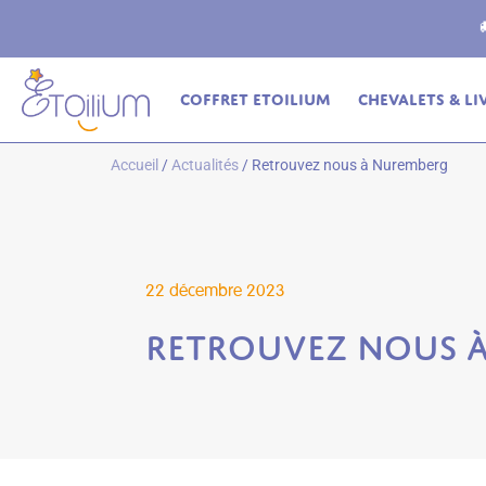
ferte
en relais dès 69€ (France Métropolitaine)
Coffret Etoilium
Chevalets & Li
Accueil
/
Actualités
/ Retrouvez nous à Nuremberg
22 décembre 2023
Retrouvez nous 