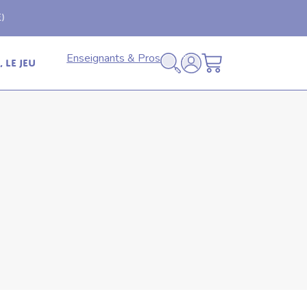
Livraison offerte
🚚
en relais dès 69€ (France
Enseignants & Pros
 le jeu